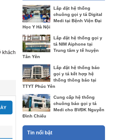
Lắp đặt hệ thống
chuông gọi y tá Digital
Medi tại Bệnh Viện Đại
Học Y Hà Nội
Lắp đặt hệ thống gọi y
tá NIM Aiphone tại
Trung tâm y tế huyện
ý khách
Tân Yên
Lắp đặt hệ thống báo
gọi y tá kết hợp hệ
thống thông báo tại
TTYT Phúc Yên
Cung cấp hệ thống
chuông báo gọi y tá
NÀY
Medi cho BVĐK Nguyễn
Đình Chiểu
Tin nổi bật