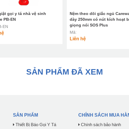
iật gọi y tá nhà vệ sinh
Nệm theo dõi giấc ngủ Carew
re PB-EN
dày 250mm có nút kích hoạt 
giọng nói SOS Plus
B-EN
Mã:
hệ
Liên hệ
SẢN PHẨM ĐÃ XEM
SẢN PHẨM
CHÍNH SÁCH MUA HÀ
Thiết Bị Báo Gọi Y Tá
Chính sách bảo hành