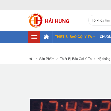
THIẾT BỊ BÁO GỌI Y TÁ
CHUÔN
Sản Phẩm
Thiết Bị Báo Gọi Y Tá
Hệ thống 