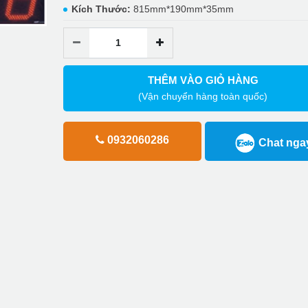
Kích Thước:
815mm*190mm*35mm
THÊM VÀO GIỎ HÀNG
(Vận chuyển hàng toàn quốc)
0932060286
Chat nga