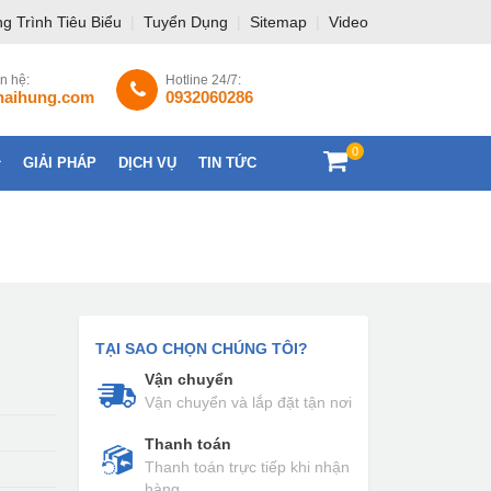
g Trình Tiêu Biểu
|
Tuyển Dụng
|
Sitemap
|
Video
ên hệ:
Hotline 24/7:
haihung.com
0932060286
0
GIẢI PHÁP
DỊCH VỤ
TIN TỨC
LIÊN HỆ
TẠI SAO CHỌN CHÚNG TÔI?
Vận chuyển
Vận chuyển và lắp đặt tận nơi
Thanh toán
Thanh toán trực tiếp khi nhận
hàng