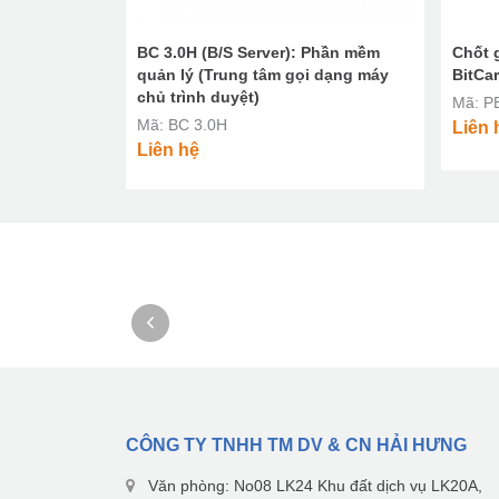
h BitCare RT-
BC 3.0H (B/S Server): Phần mềm
Chốt g
quản lý (Trung tâm gọi dạng máy
BitCa
chủ trình duyệt)
Mã: P
Mã: BC 3.0H
Liên 
Liên hệ
CÔNG TY TNHH TM DV & CN HẢI HƯNG
Văn phòng: No08 LK24 Khu đất dịch vụ LK20A,