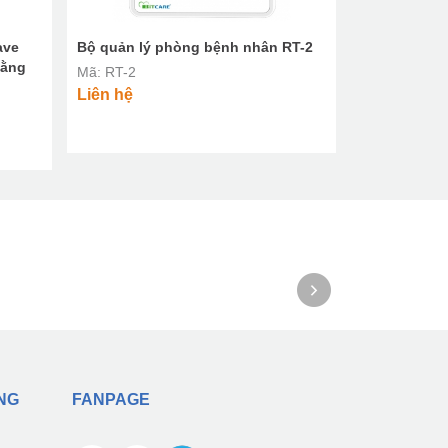
ave
Bộ quản lý phòng bệnh nhân RT-2
Bộ quản lý 
bằng
Mã: RT-2
Mã: RT-1
Liên hệ
Liên hệ
NG
FANPAGE