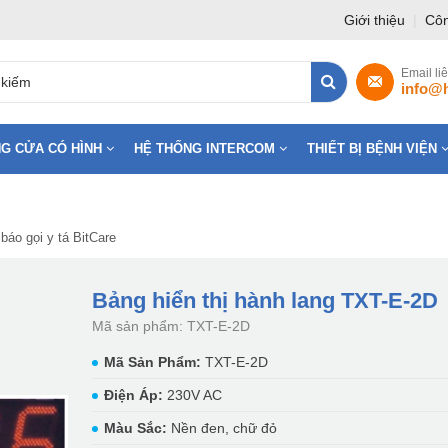
Giới thiệu
|
Côn
Email li
info@
G CỬA CÓ HÌNH
HỆ THỐNG INTERCOM
THIẾT BỊ BỆNH VIỆN
báo gọi y tá BitCare
Bảng hiển thị hành lang TXT-E-2D
Mã sản phẩm: TXT-E-2D
Mã Sản Phẩm:
TXT-E-2D
Điện Áp:
230V AC
Màu Sắc:
Nền đen, chữ đỏ