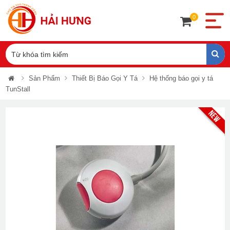
0
Sản Phẩm
Thiết Bị Báo Gọi Y Tá
Hệ thống báo gọi y tá
TunStall