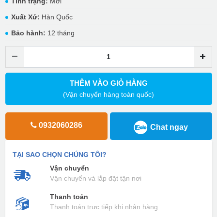
Tình trạng:
Mới
Xuất Xứ:
Hàn Quốc
Bảo hành:
12 tháng
THÊM VÀO GIỎ HÀNG
(Vận chuyển hàng toàn quốc)
0932060286
Chat ngay
TẠI SAO CHỌN CHÚNG TÔI?
Vận chuyển
Vận chuyển và lắp đặt tận nơi
Thanh toán
Thanh toán trực tiếp khi nhận hàng