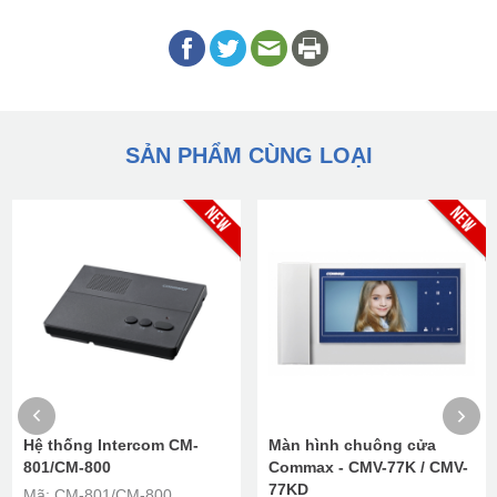
SẢN PHẨM CÙNG LOẠI
Hệ thống Intercom CM-
Màn hình chuông cửa
801/CM-800
Commax - CMV-77K / CMV-
77KD​​​​
Mã: CM-801/CM-800