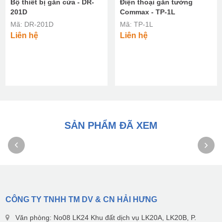
Bộ thiết bị gắn cửa - DR-
Điện thoại gắn tường
201D
Commax - TP-1L
Mã: DR-201D
Mã: TP-1L
Liên hệ
Liên hệ
SẢN PHẨM ĐÃ XEM
CÔNG TY TNHH TM DV & CN HẢI HƯNG
Văn phòng: No08 LK24 Khu đất dịch vụ LK20A, LK20B, P.