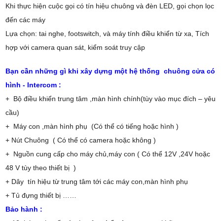
Khi thực hiện cuộc gọi có tín hiệu chuông và đèn LED, gọi chọn lọc
đến các máy
Lựa chọn: tai nghe, footswitch, và máy tính điều khiển từ xa, Tích
hợp với camera quan sát, kiểm soát truy cập
Bạn cần những gì khi xây dựng một hệ thống chuông cửa có
hình - Intercom :
+ Bộ điều khiển trung tâm ,màn hình chính(tùy vào mục đích – yêu
cầu)
+ Máy con ,màn hình phụ (Có thể có tiếng hoặc hình )
+ Nút Chuông ( Có thể có camera hoặc không )
+ Nguồn cung cấp cho máy chủ,máy con ( Có thể 12V ,24V hoặc
48 V tùy theo thiết bị )
+ Dây tín hiệu từ trung tâm tới các máy con,màn hình phụ
+ Tủ đựng thiết bị ……
Bảo hành :