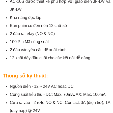
AC-10S được thiết kế phù hợp với giao diện JF-DV và
JK-DV
Khả năng độc lập
Bàn phím có đèn nền 12 chữ số
2 đầu ra relay (NO & NC)
100 Pin Mã công suất
2 đầu vào yêu cầu để xuất cảnh
12 khối dây đầu cuối cho các kết nối dễ dàng
Thông số kỹ thuật:
Nguồn điện - 12 ~ 24V AC hoặc DC
Công suất tiêu thụ - DC: Max. 70mA, AX: Max. 100mA
Cửa ra vào - 2 rơle NO & NC, Contact: 3A (điện trở), 1A
(quy nạp) @ 24V