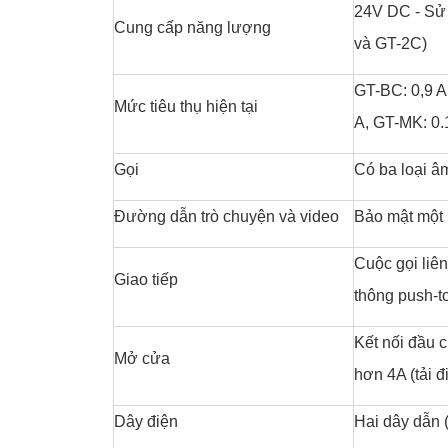
24V DC - Sử
Cung cấp năng lượng
và GT-2C)
GT-BC: 0,9 A,
Mức tiêu thụ hiện tại
A, GT-MK: 0.
Gọi
Có ba loại â
Đường dẫn trò chuyện và video
Bảo mật một
Cuộc gọi liê
Giao tiếp
thông push-to
Kết nối đầu c
Mở cửa
hơn 4A (tải đ
Dây điện
Hai dây dẫn 