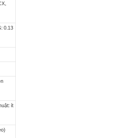
CX,
: 0.13
ền
uật: ít
eo)