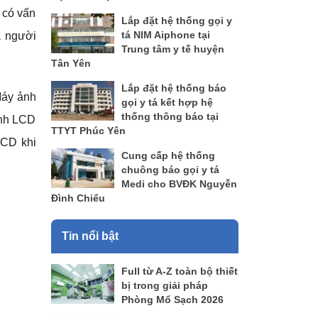
 có vấn
Lắp đặt hệ thống gọi y
tá NIM Aiphone tại
a người
Trung tâm y tế huyện
Tân Yên
Lắp đặt hệ thống báo
Máy ảnh
gọi y tá kết hợp hệ
thống thông báo tại
ình LCD
TTYT Phúc Yên
LCD khi
Cung cấp hệ thống
chuông báo gọi y tá
Medi cho BVĐK Nguyễn
Đình Chiểu
Tin nổi bật
Full từ A-Z toàn bộ thiết
bị trong giải pháp
Phòng Mổ Sạch 2026