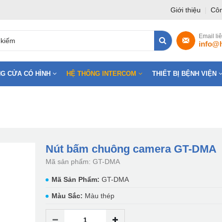
Giới thiệu
|
Côn
Email li
info@
G CỬA CÓ HÌNH
HỆ THỐNG INTERCOM
THIẾT BỊ BỆNH VIỆN
Nút bấm chuông camera GT-DMA
Mã sản phẩm: GT-DMA
Mã Sản Phẩm:
GT-DMA
Màu Sắc:
Màu thép