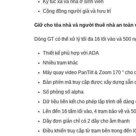
Ký túc xá và nhà ở sinh viên
Cộng đồng người già và hưu trí
Giữ cho tòa nhà và người thuê nhà an toàn v
Dòng GT có thể xử lý tối đa 16 lối vào và 500 
Thiết kế phù hợp với ADA
Nhiều trạm khác
Máy quay video PanTilt & Zoom 170 ° cho d
Bàn phím mã truy cập được xây dựng sẵn 
Số phòng số alpha
Dữ liệu liên kết cho phép lập trình dễ dàng 
Lên đến 16 tấm lối vào, 4 trạm bảo vệ và 5
Dây đơn giản chỉ có 2 dây cho âm thanh
Điều khiển truy cập từ trạm bên trong đến lố