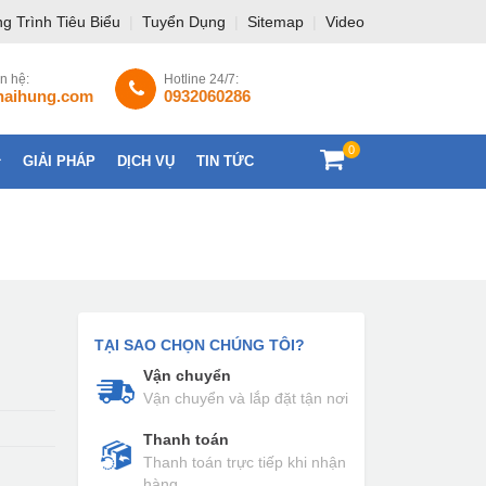
g Trình Tiêu Biểu
|
Tuyển Dụng
|
Sitemap
|
Video
ên hệ:
Hotline 24/7:
haihung.com
0932060286
0
GIẢI PHÁP
DỊCH VỤ
TIN TỨC
LIÊN HỆ
TẠI SAO CHỌN CHÚNG TÔI?
Vận chuyển
Vận chuyển và lắp đặt tận nơi
Thanh toán
Thanh toán trực tiếp khi nhận
hàng