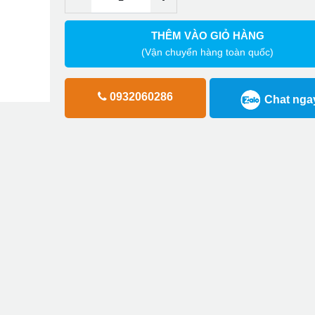
THÊM VÀO GIỎ HÀNG
(Vận chuyển hàng toàn quốc)
0932060286
Chat nga