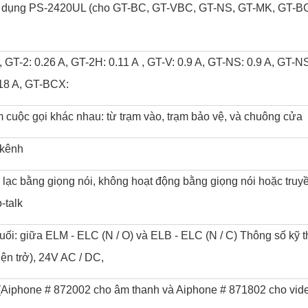
 dụng PS-2420UL (cho GT-BC, GT-VBC, GT-NS, GT-MK, GT-B
 GT-2: 0.26 A, GT-2H: 0.11 A , GT-V: 0.9 A, GT-NS: 0.9 A, GT-NS
18 A, GT-BCX:
m cuộc gọi khác nhau: từ trạm vào, trạm bảo vệ, và chuông cửa
 kênh
n lạc bằng giọng nói, không hoạt động bằng giọng nói hoặc truy
-talk
uối: giữa ELM - ELC (N / O) và ELB - ELC (N / C) Thông số kỹ th
iện trở), 24V AC / DC,
(Aiphone # 872002 cho âm thanh và Aiphone # 871802 cho vid