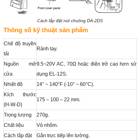
Cách lắp đặt nút chuông DA-2DS
Thông số kỹ thuật sản phẩm
Chế độ truyền
Rảnh tay.
tải
Nguồn mở
9.5~20V AC, 70Ω hoặc điện trở cao hơn sử
cửa
dụng EL-12S.
Nhiệt độ
14° ~ 140°F (-10° ~ 60°C).
Kích thước
175 – 100 – 22 mm.
(H-W-D)
Trọng lượng
270g.
Chất liệu
Vỏ nhôm.
Cách lắp đặt
Gắn trực tiếp lên tường.