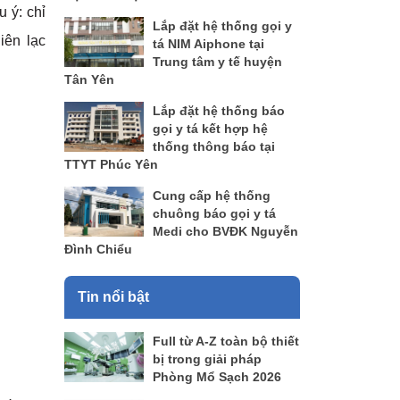
 ý: chỉ
Lắp đặt hệ thống gọi y
iên lạc
tá NIM Aiphone tại
Trung tâm y tế huyện
Tân Yên
Lắp đặt hệ thống báo
gọi y tá kết hợp hệ
thống thông báo tại
TTYT Phúc Yên
Cung cấp hệ thống
chuông báo gọi y tá
Medi cho BVĐK Nguyễn
Đình Chiểu
Tin nổi bật
Full từ A-Z toàn bộ thiết
bị trong giải pháp
Phòng Mổ Sạch 2026