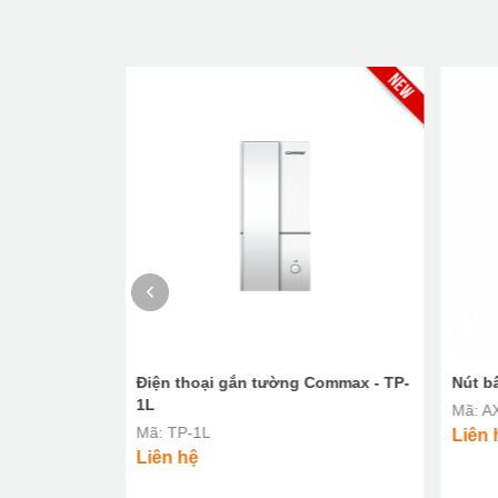
-IPDV
Điện thoại gắn tường Commax - TP-
Nút b
1L
Mã: A
Mã: TP-1L
Liên 
Liên hệ