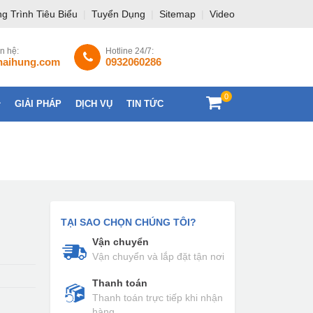
g Trình Tiêu Biểu
|
Tuyển Dụng
|
Sitemap
|
Video
ên hệ:
Hotline 24/7:
haihung.com
0932060286
0
GIẢI PHÁP
DỊCH VỤ
TIN TỨC
LIÊN HỆ
TẠI SAO CHỌN CHÚNG TÔI?
Vận chuyển
Vận chuyển và lắp đặt tận nơi
Thanh toán
Thanh toán trực tiếp khi nhận
hàng