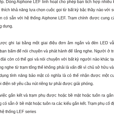
tiếp. Dòng Aiphone LEF linh hoạt cho phép bạn tích hợp nhiều 
 thích khả năng lựa chọn cuộc gọi từ bất kỳ bậc thầy nào với s
chọn có sẵn với hệ thống Aiphone LEF. Trạm chính được cung c
g dụng.
ược ghi lại bằng một giai điệu đơn âm ngắn và đèn LED v
, bạn bấm để nói chuyện và phát hành để lắng nghe. Người ở tr
g đài còn có thể gọi và nói chuyện với bất kỳ người nào khác tạ
ng nghe từ trạm tổng thể không phải là vấn đề vì chủ sở hữu và
dụng tính năng bảo mật có nghĩa là có thể nhận được một cu
ọi điện sẽ yêu cầu nút riêng tư phải được giải phóng.
việc gắn kết và trạm phụ được hoặc bề mặt hoặc tuôn ra gắn 
g có sẵn ở bề mặt hoặc tuôn ra các kiểu gắn kết. Trạm phụ cố đ
 hệ thống LEF series