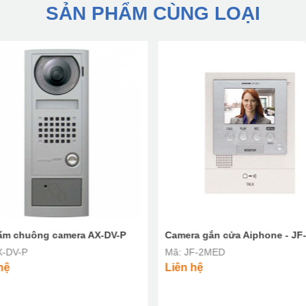
SẢN PHẨM CÙNG LOẠI
ấm chuông camera AX-DV-P
Camera gắn cửa Aiphone - J
X-DV-P
Mã: JF-2MED
hệ
Liên hệ