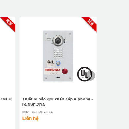
F-2MED
Thiết bị báo gọi khẩn cấp Aiphone -
Màn hình ch
IX-DVF-2RA
IXG-2C7-L
Mã: IX-DVF-2RA
Mã: IXG-2C7
Liên hệ
Liên hệ