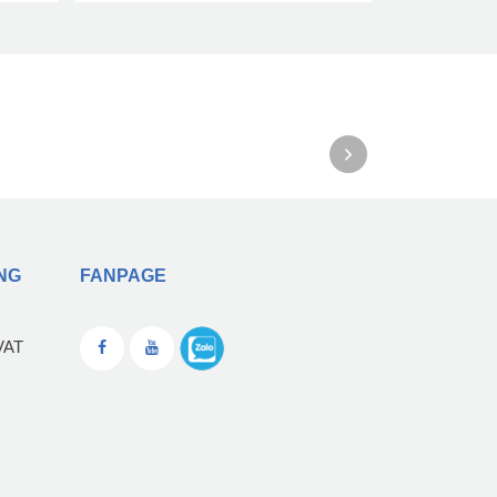
NG
FANPAGE
VAT