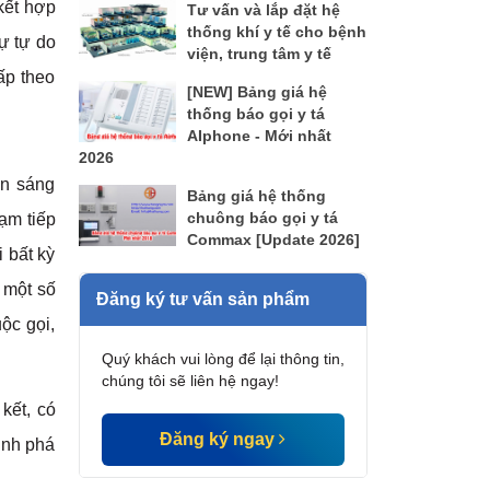
kết hợp
Tư vấn và lắp đặt hệ
thống khí y tế cho bệnh
ự tự do
viện, trung tâm y tế
ấp theo
[NEW] Bảng giá hệ
thống báo gọi y tá
AIphone - Mới nhất
2026
ẫn sáng
Bảng giá hệ thống
chuông báo gọi y tá
ạm tiếp
Commax [Update 2026]
i bất kỳ
 một số
Đăng ký tư vấn sản phẩm
ộc gọi,
Quý khách vui lòng để lại thông tin,
chúng tôi sẽ liên hệ ngay!
kết, có
Đăng ký ngay
ịnh phá