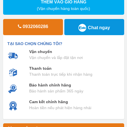
THÊM VÀO GIỎ HÀNG
(Vận chuyển hàng toàn quốc)
0932060286
Chat ngay
TẠI SAO CHỌN CHÚNG TÔI?
Vận chuyển
Vận chuyển và lắp đặt tận nơi
Thanh toán
Thanh toán trực tiếp khi nhận hàng
Bảo hành chính hãng
Bảo hành sản phẩm 365 ngày
Cam kết chính hãng
Hoàn tiền nếu phát hiện hàng nhái