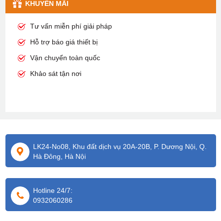
KHUYỄN MÃI
Tư vấn miễn phí giải pháp
Hỗ trợ báo giá thiết bị
Vận chuyển toàn quốc
Khảo sát tận nơi
LK24-No08, Khu đất dịch vụ 20A-20B, P. Dương Nội, Q.
Hà Đông, Hà Nội
Hotline 24/7:
0932060286