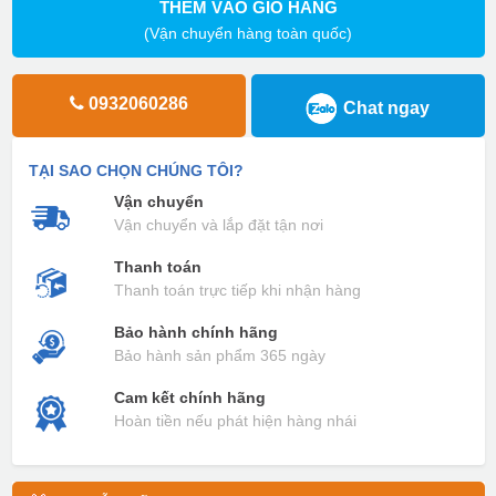
THÊM VÀO GIỎ HÀNG
(Vận chuyển hàng toàn quốc)
0932060286
Chat ngay
TẠI SAO CHỌN CHÚNG TÔI?
Vận chuyển
Vận chuyển và lắp đặt tận nơi
Thanh toán
Thanh toán trực tiếp khi nhận hàng
Bảo hành chính hãng
Bảo hành sản phẩm 365 ngày
Cam kết chính hãng
Hoàn tiền nếu phát hiện hàng nhái