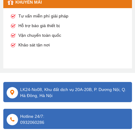
KHUYỄN MÃI
Tư vấn miễn phí giải pháp
Hỗ trợ báo giá thiết bị
Vận chuyển toàn quốc
Khảo sát tận nơi
LK24-No08, Khu đất dịch vụ 20A-20B, P. Dương Nội, Q.
Hà Đông, Hà Nội
Hotline 24/7:
0932060286