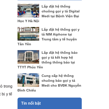
Lắp đặt hệ thống
chuông gọi y tá Digital
Medi tại Bệnh Viện Đại
Học Y Hà Nội
Lắp đặt hệ thống gọi y
tá NIM Aiphone tại
Trung tâm y tế huyện
Tân Yên
Lắp đặt hệ thống báo
gọi y tá kết hợp hệ
thống thông báo tại
TTYT Phúc Yên
Cung cấp hệ thống
chuông báo gọi y tá
Medi cho BVĐK Nguyễn
đó trong
Đình Chiểu
 bị y tế
Tin nổi bật