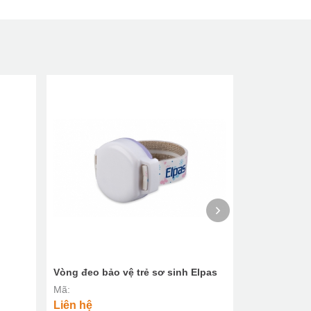
Vòng đeo bảo vệ trẻ sơ sinh Elpas
Vòng kết nối
Elpas
Mã:
Mã:
Liên hệ