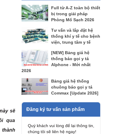
Full từ A-Z toàn bộ thiết
bị trong giải pháp
Phòng Mổ Sạch 2026
Tư vấn và lắp đặt hệ
thống khí y tế cho bệnh
viện, trung tâm y tế
[NEW] Bảng giá hệ
thống báo gọi y tá
AIphone - Mới nhất
2026
Bảng giá hệ thống
chuông báo gọi y tá
Commax [Update 2026]
Đăng ký tư vấn sản phẩm
 này sẽ
ôi qua
Quý khách vui lòng để lại thông tin,
n thành
chúng tôi sẽ liên hệ ngay!