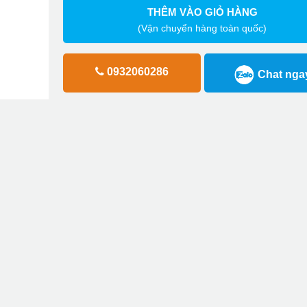
THÊM VÀO GIỎ HÀNG
(Vận chuyển hàng toàn quốc)
0932060286
Chat nga