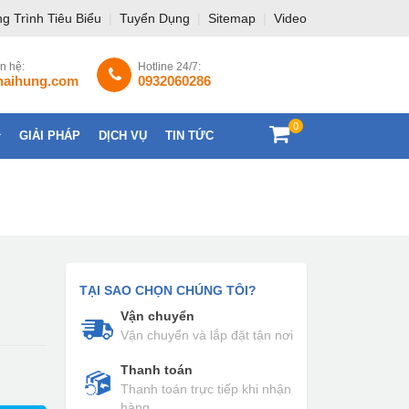
g Trình Tiêu Biểu
|
Tuyển Dụng
|
Sitemap
|
Video
ên hệ:
Hotline 24/7:
haihung.com
0932060286
0
GIẢI PHÁP
DỊCH VỤ
TIN TỨC
LIÊN HỆ
TẠI SAO CHỌN CHÚNG TÔI?
Vận chuyển
Vận chuyển và lắp đặt tận nơi
Thanh toán
Thanh toán trực tiếp khi nhận
hàng