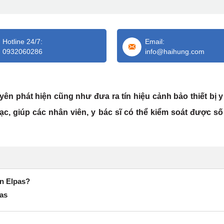
Hotline 24/7:
Email:
0932060286
info@haihung.com
huyên phát hiện cũng như đưa ra tín hiệu cảnh bảo thiết bị y
 lạc, giúp các nhân viên, y bác sĩ có thể kiểm soát được s
ản Elpas?
pas