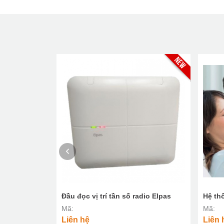
Đầu đọc vị trí tần số radio Elpas
Hệ th
Mã:
Mã:
Liên hệ
Liên 