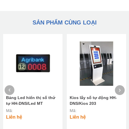
SẢN PHẨM CÙNG LOẠI
Bảng Led hiển thị số thứ
Kios lấy số tự động HH-
tự HH-DNS/Led MT
DNS/Kios 203
Mã:
Mã:
Liên hệ
Liên hệ