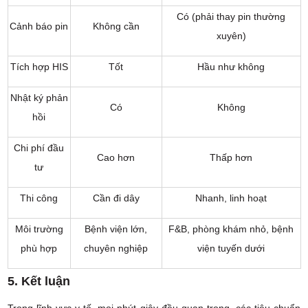
Có (phải thay pin thường
Cảnh báo pin
Không cần
xuyên)
Tích hợp HIS
Tốt
Hầu như không
Nhật ký phản
Có
Không
hồi
Chi phí đầu
Cao hơn
Thấp hơn
tư
Thi công
Cần đi dây
Nhanh, linh hoạt
Môi trường
Bệnh viện lớn,
F&B, phòng khám nhỏ, bệnh
phù hợp
chuyên nghiệp
viện tuyến dưới
5. Kết luận
Trong lĩnh vực y tế, mọi phút giây đều quan trọng, các tiêu chuẩn