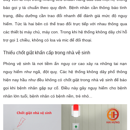
báo gọi y tá chuẩn theo quy định. Bệnh nhân cần thông báo tình
trạng, điều dưỡng cần trao đổi nhanh để đánh giá mức độ nguy
hiểm. Tức là hai bên có thể trao đổi trực tiếp với nhau thông qua
các thiết bị máy chủ, máy con. Trong khi hệ thống không dây chỉ hỗ
trợ gọi 1 chiều, không có loa và mic để đối thoại.
Thiếu chốt giật khẩn cấp trong nhà vệ sinh
Phòng vệ sinh là nơi tiềm ẩn nguy cơ cao xảy ra những tai nạn
nguy hiểm như ngã, đột quỵ. Các hệ thống không dây phổ thông
hiện nay hầu như đều không có chốt giật trong nhà vệ sinh để báo
gọi khi bệnh nhân gặp sự cố. Điều này gây nguy hiểm cho bệnh
nhân lớn tuổi, bệnh nhân có bệnh nền, trẻ nhỏ...