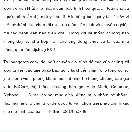
luôn trở nên khắt khe nhằm đảm bảo tính hiệu quả, an toàn cho cả
người bệnh lẫn đội ngũ y bác sĩ. Hệ thống báo gọi y tá có dây vì
thế trở thành lựa chọn tối ưu – an toàn - ổn định và chuyên nghiệp
mà các bệnh viện nên triển khai. Trong khi hệ thống chuông báo
không dây sẽ phù hợp hơn cho ứng dụng phục vụ tại các nhà
hàng, quán ăn, dịch vụ F&B.
Tại baogoiyta.com, đội ngũ chuyên gia trình độ cao của chúng tôi
luôn tư vấn các giải pháp báo gọi y tá chuẩn chỉnh cho từng cơ sở
y tế, bệnh viện, phòng khám, nổi bật như: hệ thống chuông báo gọi
y tá BitCare, hệ thống chuông báo gọi y tá Medi, Commax,
Aiphone,... . Đừng lắp sai mục đích, đừng mua nhầm hệ thống.
Hãy liên hệ cho chúng tôi để được tư vấn chọn giải pháp chính xác
cho mô hình của bạn – Hotline: 0932060286.