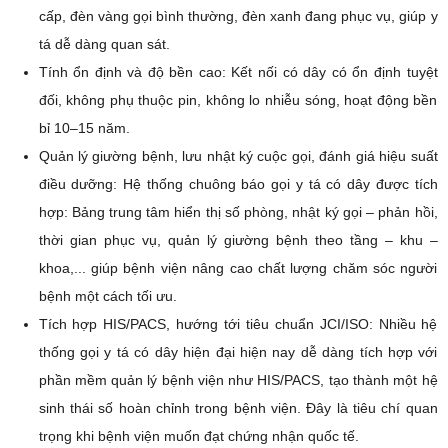
cấp, đèn vàng gọi bình thường, đèn xanh đang phục vụ, giúp y
tá dễ dàng quan sát.
Tính ổn định và độ bền cao: Kết nối có dây có ổn định tuyệt
đối, không phụ thuộc pin, không lo nhiễu sóng, hoạt động bền
bỉ 10–15 năm.
Quản lý giường bệnh, lưu nhật ký cuộc gọi, đánh giá hiệu suất
điều dưỡng: Hệ thống chuông báo gọi y tá có dây được tích
hợp: Bảng trung tâm hiển thị số phòng, nhật ký gọi – phản hồi,
thời gian phục vụ, quản lý giường bệnh theo tầng – khu –
khoa,... giúp bệnh viện nâng cao chất lượng chăm sóc người
bệnh một cách tối ưu.
Tích hợp HIS/PACS, hướng tới tiêu chuẩn JCI/ISO: Nhiều hệ
thống gọi y tá có dây hiện đại hiện nay dễ dàng tích hợp với
phần mềm quản lý bệnh viện như HIS/PACS, tạo thành một hệ
sinh thái số hoàn chỉnh trong bệnh viện. Đây là tiêu chí quan
trọng khi bệnh viện muốn đạt chứng nhận quốc tế.