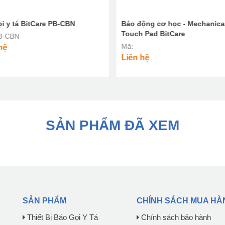
ọi y tá BitCare PB-CBN
Báo động cơ học - Mechanica
Touch Pad BitCare
B-CBN
Mã:
hệ
Liên hệ
SẢN PHẨM ĐÃ XEM
SẢN PHẨM
CHÍNH SÁCH MUA HÀ
Thiết Bị Báo Gọi Y Tá
Chính sách bảo hành