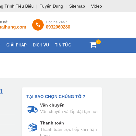
g Trình Tiêu Biểu
|
Tuyển Dụng
|
Sitemap
|
Video
ên hệ:
Hotline 24/7:
haihung.com
0932060286
0
GIẢI PHÁP
DỊCH VỤ
TIN TỨC
LIÊN HỆ
-1
TẠI SAO CHỌN CHÚNG TÔI?
Vận chuyển
Vận chuyển và lắp đặt tận nơi
Thanh toán
Thanh toán trực tiếp khi nhận
hàng