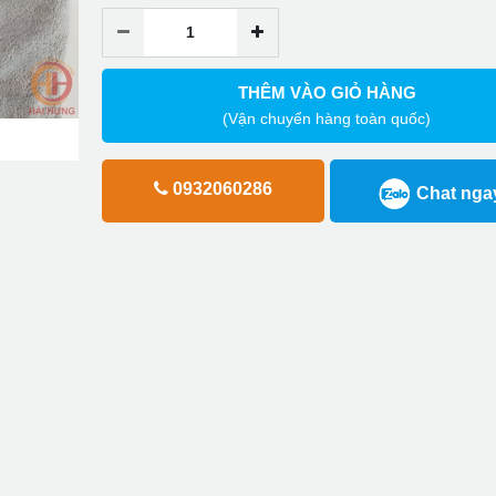
THÊM VÀO GIỎ HÀNG
(Vận chuyển hàng toàn quốc)
0932060286
Chat nga