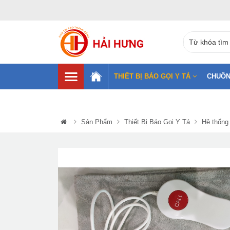
THIẾT BỊ BÁO GỌI Y TÁ
CHUÔN
Sản Phẩm
Thiết Bị Báo Gọi Y Tá
Hệ thống 