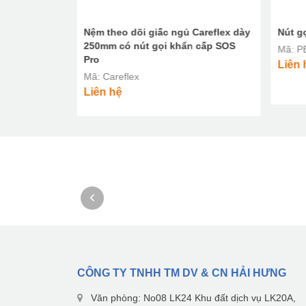
 Carewave
Nệm theo dõi giấc ngủ Careflex dày
Nút g
 đa năng SOS
250mm có nút gọi khẩn cấp SOS
Mã: P
Pro
Liên 
Mã: Careflex
Liên hệ
CÔNG TY TNHH TM DV & CN HẢI HƯNG
Văn phòng: No08 LK24 Khu đất dịch vụ LK20A,