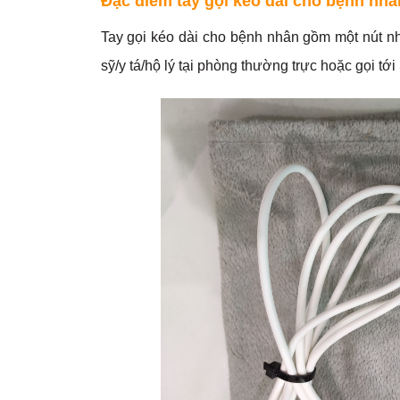
Đặc điểm tay gọi kéo dài cho bệnh nhâ
Tay gọi kéo dài cho bệnh nhân gồm một nút nh
sỹ/y tá/hộ lý tại phòng thường trực hoặc gọi t