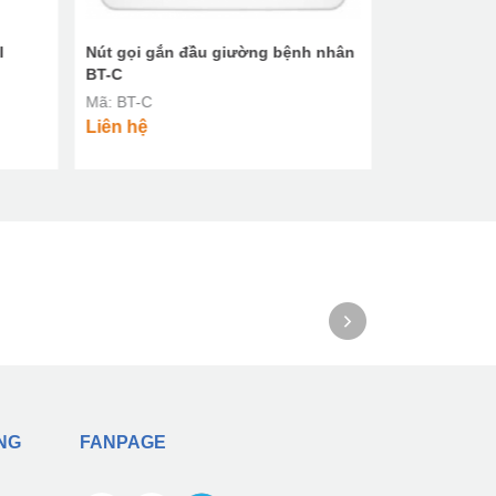
l
Nút gọi gắn đầu giường bệnh nhân
Thiết bị liên
BT-C
dưỡng (Máy 
ứng 10 inch)
Mã: BT-C
Mã:
Liên hệ
Liên hệ
NG
FANPAGE