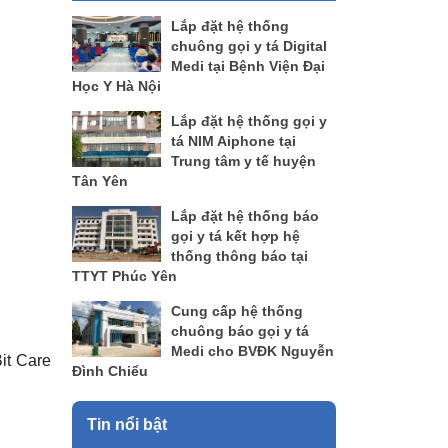
Lắp đặt hệ thống
chuông gọi y tá Digital
Medi tại Bệnh Viện Đại
Học Y Hà Nội
Lắp đặt hệ thống gọi y
tá NIM Aiphone tại
Trung tâm y tế huyện
Tân Yên
Lắp đặt hệ thống báo
gọi y tá kết hợp hệ
thống thông báo tại
TTYT Phúc Yên
Cung cấp hệ thống
chuông báo gọi y tá
Medi cho BVĐK Nguyễn
it Care
Đình Chiểu
Tin nổi bật