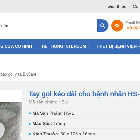
Giới thiệu
|
Côn
Email li
info@
G CỬA CÓ HÌNH
HỆ THỐNG INTERCOM
THIẾT BỊ BỆNH VIỆN
báo gọi y tá BitCare
Tay gọi kéo dài cho bệnh nhân HS
Mã sản phẩm: HS-1
Mã Sản Phẩm:
HS-1
Màu Sắc:
Trắng
Kích Thước:
50 x 105 x 16mm