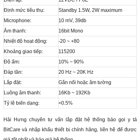
Định mức tiêu thụ:
Standby 1.5W, 2W maximum
Microphone:
10 mV, 39db
Âm thanh:
16bit Mono
Nhiệt độ hoạt động:
-20 ~ +80
Khoảng giao tiếp:
115200
Độ ẩm:
10% ~ 90%
Đáp tần:
20 Hz ~ 20K Hz
Lắp đặt:
Gắn nổi hoặc âm tường
Luông âm thanh:
16Kb ~ 192Kb
Tỷ lệ biến dạng:
<0.5%
Hải Hưng chuyên tư vấn lắp đặt hệ thống báo gọi y tá
BitCare và nhập khẩu thiết bị chính hãng, liên hệ để được
giá tốt nhất và báo giá hệ thống.