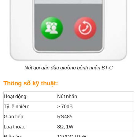
Nút gọi gắn đầu giường bệnh nhân BT-C
Thông số kỹ thuật:
Hoạt động:
Nút nhấn
Tỷ lệ nhiễu:
> 70dB
Giao tiếp:
RS485
Loa thoại:
8Ω, 1W
Điện áp:
12VDC / PoE