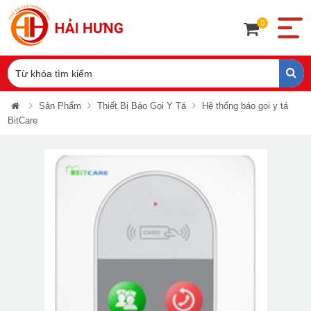
0
Sản Phẩm
Thiết Bị Báo Gọi Y Tá
Hệ thống báo gọi y tá
BitCare