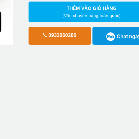
THÊM VÀO GIỎ HÀNG
(Vận chuyển hàng toàn quốc)
0932060286
Chat nga