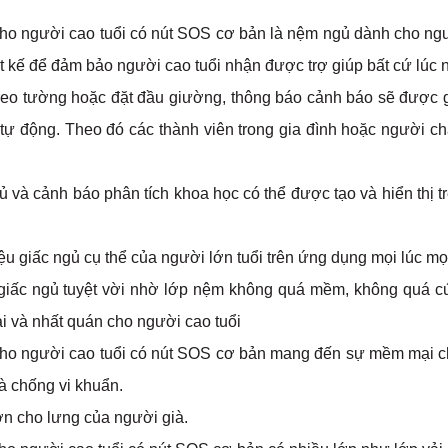
cho người cao tuổi có nút SOS cơ bản là nệm ngủ dành cho ng
t kế để đảm bảo người cao tuổi nhận được trợ giúp bất cứ lúc 
eo tường hoặc đặt đầu giường, thông báo cảnh báo sẽ được 
à tự động. Theo đó các thành viên trong gia đình hoặc người c
ủ và cảnh báo phân tích khoa học có thể được tạo và hiển thị t
u giấc ngủ cụ thể của người lớn tuổi trên ứng dụng mọi lúc mọi
m giấc ngủ tuyệt vời nhờ lớp nệm không quá mềm, không quá c
ài và nhất quán cho người cao tuổi
cho người cao tuổi có nút SOS cơ bản mang đến sự mềm mại c
và chống vi khuẩn.
ơn cho lưng của người già.