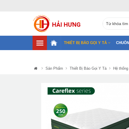
THIẾT BỊ BÁO GỌI Y TÁ
CHUÔN
Sản Phẩm
Thiết Bị Báo Gọi Y Tá
Hệ thống 