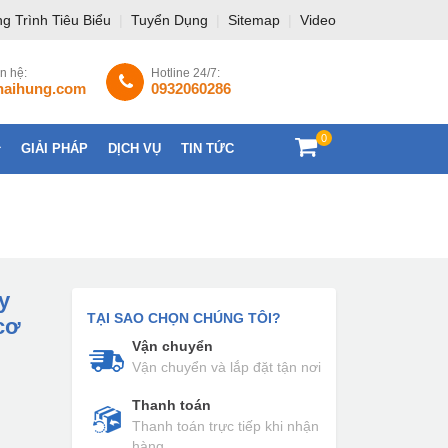
g Trình Tiêu Biểu
|
Tuyển Dụng
|
Sitemap
|
Video
ên hệ:
Hotline 24/7:
haihung.com
0932060286
0
GIẢI PHÁP
DỊCH VỤ
TIN TỨC
LIÊN HỆ
y
TẠI SAO CHỌN CHÚNG TÔI?
cơ
Vận chuyển
Vận chuyển và lắp đặt tận nơi
Thanh toán
Thanh toán trực tiếp khi nhận
hàng