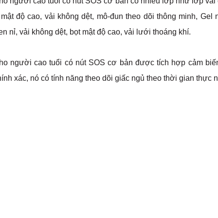
o người cao tuổi có nút SOS cơ bản có nhiều lớp như lớp vải 
mật độ cao, vải không dệt, mô-đun theo dõi thông minh, Gel 
 len nỉ, vải không dệt, bọt mật độ cao, vải lưới thoáng khí.
ho người cao tuổi có nút SOS cơ bản được tích hợp cảm biế
ính xác, nó có tính năng theo dõi giấc ngủ theo thời gian thực 