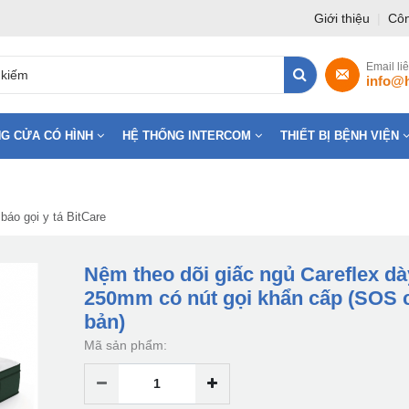
Giới thiệu
|
Côn
Email li
info@
G CỬA CÓ HÌNH
HỆ THỐNG INTERCOM
THIẾT BỊ BỆNH VIỆN
báo gọi y tá BitCare
Nệm theo dõi giấc ngủ Careflex dà
250mm có nút gọi khẩn cấp (SOS 
bản)
Mã sản phẩm: