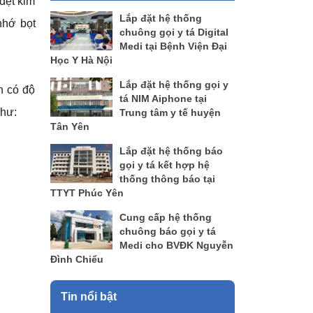
dệt kim
Lắp đặt hệ thống
nhớ bọt
chuông gọi y tá Digital
Medi tại Bệnh Viện Đại
Học Y Hà Nội
Lắp đặt hệ thống gọi y
n có độ
tá NIM Aiphone tại
như:
Trung tâm y tế huyện
Tân Yên
Lắp đặt hệ thống báo
gọi y tá kết hợp hệ
thống thông báo tại
TTYT Phúc Yên
Cung cấp hệ thống
chuông báo gọi y tá
Medi cho BVĐK Nguyễn
Đình Chiểu
Tin nổi bật