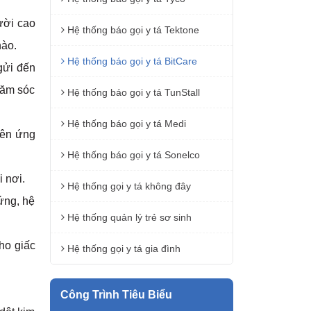
ười cao
Hệ thống báo gọi y tá Tektone
nào.
Hệ thống báo gọi y tá BitCare
gửi đến
hăm sóc
Hệ thống báo gọi y tá TunStall
Hệ thống báo gọi y tá Medi
rên ứng
Hệ thống báo gọi y tá Sonelco
 nơi.
Hệ thống gọi y tá không đây
ứng, hệ
Hệ thống quản lý trẻ sơ sinh
ho giấc
Hệ thống gọi y tá gia đình
Công Trình Tiêu Biểu