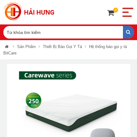
0
Sản Phẩm
Thiết Bị Báo Gọi Y Tá
Hệ thống báo gọi y tá
BitCare