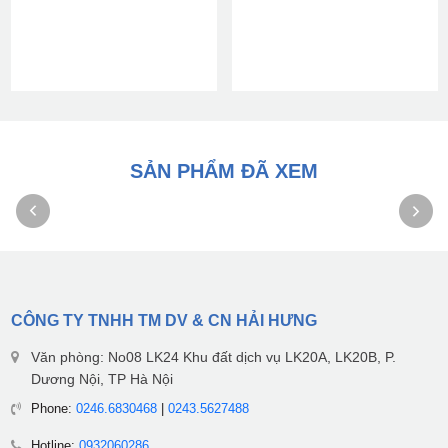
SẢN PHẨM ĐÃ XEM
CÔNG TY TNHH TM DV & CN HẢI HƯNG
Văn phòng: No08 LK24 Khu đất dịch vụ LK20A, LK20B, P.
Dương Nội, TP Hà Nội
Phone:
0246.6830468
|
0243.5627488
Hotline:
0932060286