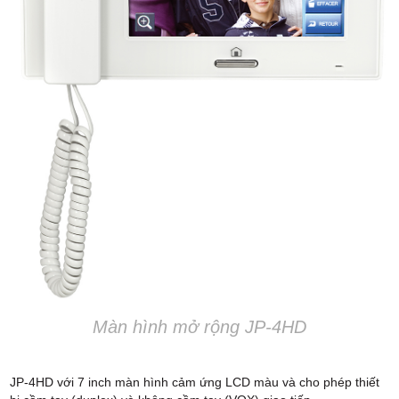
Màn hình mở rộng JP-4HD
JP-4HD với 7 inch màn hình cảm ứng LCD màu và cho phép thiết