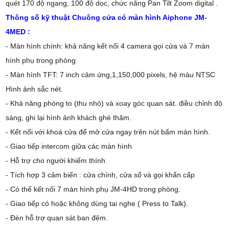
quét 170 độ ngang, 100 độ dọc, chức năng Pan Tilt Zoom digital .
Thông số kỹ thuật Chuông cửa có màn hình Aiphone JM-
4MED :
- Màn hình chính: khả năng kết nối 4 camera gọi cửa và 7 màn
hình phụ trong phòng
- Màn hình TFT: 7 inch cảm ứng,1,150,000 pixels, hệ màu NTSC
Hình ảnh sắc nét.
- Khả năng phóng to (thu nhỏ) và xoay góc quan sát. điều chỉnh độ
sáng, ghi lại hình ảnh khách ghé thăm.
- Kết nối với khoá cửa để mở cửa ngay trên nút bấm màn hình.
- Giao tiếp intercom giữa các màn hình
- Hỗ trợ cho người khiếm thính
- Tích hợp 3 cảm biến : cửa chính, cửa sổ và gọi khẩn cấp
- Có thể kết nối 7 màn hình phụ JM-4HD trong phòng.
- Giao tiếp có hoặc không dùng tai nghe ( Press to Talk).
- Đèn hỗ trợ quan sát ban đêm.