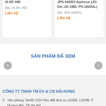
ID
JPS-4AEDV Aiphone (JO-
Aiphone
DA, JO-1MD, PS-1820UL)
DF-HID
Mã: JOS-
Mã: JPS-4AEDV
ệ
Liên hệ
Liên hệ
SẢN PHẨM ĐÃ XEM
CÔNG TY TNHH TM DV & CN HẢI HƯNG
Văn phòng: No08 LK24 Khu đất dịch vụ LK20A, LK20B, P.
Dương Nội, TP Hà Nội