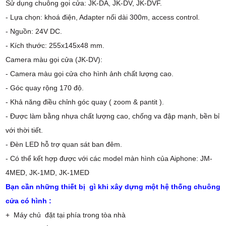
Sử dụng chuông gọi cửa: JK-DA, JK-DV, JK-DVF.
- Lựa chọn: khoá điện, Adapter nối dài 300m, access control.
- Nguồn: 24V DC.
- Kích thước: 255x145x48 mm.
Camera màu gọi cửa (JK-DV):
- Camera màu gọi cửa cho hình ảnh chất lượng cao.
- Góc quay rộng 170 độ.
- Khả năng điều chỉnh góc quay ( zoom & pantit ).
- Được làm bằng nhựa chất lượng cao, chống va đập mạnh, bền bỉ
với thời tiết.
- Đèn LED hỗ trợ quan sát ban đêm.
- Có thể kết hợp được với các model màn hình của Aiphone: JM-
4MED, JK-1MD, JK-1MED
Bạn cần những thiết bị gì khi xây dựng một hệ thống chuông
cửa có hình :
+ Máy chủ đặt tại phía trong tòa nhà