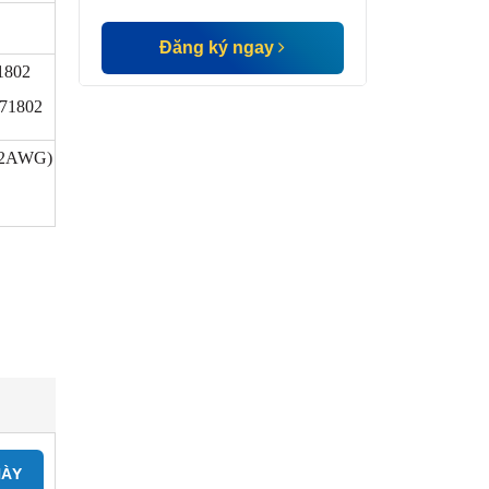
Đăng ký ngay
71802
871802
(22AWG)
NÀY