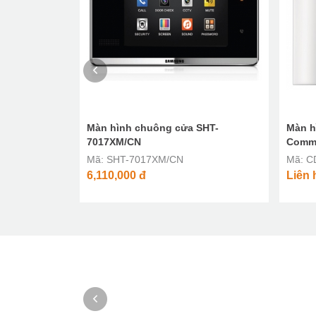
NE JP-DVF
Màn hình chuông cửa SHT-
Màn h
7017XM/CN
Comm
Mã: SHT-7017XM/CN
Mã: C
6,110,000
đ
Liên 