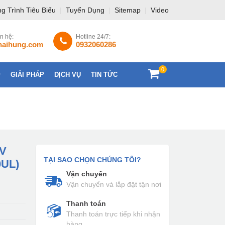
g Trình Tiêu Biểu
|
Tuyển Dụng
|
Sitemap
|
Video
ên hệ:
Hotline 24/7:
haihung.com
0932060286
0
GIẢI PHÁP
DỊCH VỤ
TIN TỨC
LIÊN HỆ
DV
TẠI SAO CHỌN CHÚNG TÔI?
0UL)
Vận chuyển
Vận chuyển và lắp đặt tận nơi
Thanh toán
Thanh toán trực tiếp khi nhận
hàng