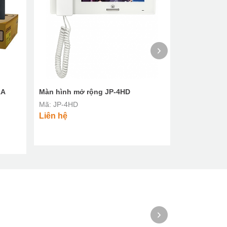
1A
Màn hình mở rộng JP-4HD
Nút bấm chu
Mã: JP-4HD
Mã: IS-DV
Liên hệ
Liên hệ