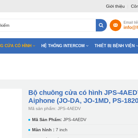
Giới thiệu
|
Côn
Email li
info@
G CỬA CÓ HÌNH
HỆ THỐNG INTERCOM
THIẾT BỊ BỆNH VIỆN
Bộ chuông cửa có hình JPS-4AE
Aiphone (JO-DA, JO-1MD, PS-182
Mã sản phẩm: JPS-4AEDV
Mã Sản Phẩm:
JPS-4AEDV
Màn hình :
7 inch