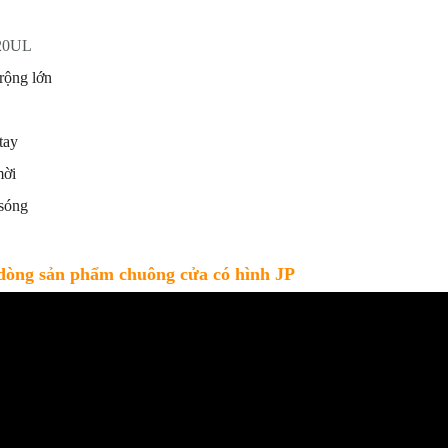
20UL
 rộng lớn
tay
mời
 sóng
 dòng sản phẩm chuông cửa có hình JP