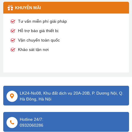
KHUYỄN MÃI
Tư vấn miễn phí giải pháp
Hỗ trợ báo giá thiết bị
Vận chuyển toàn quốc
Khảo sát tận nơi
LK24-No08, Khu đất dịch vụ 20A-20B, P. Dương Nội, Q.
Hà Đông, Hà Nội
Hotline 24/7:
0932060286