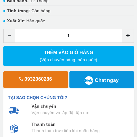
Bảo hành:
12 Tháng
Tình trạng:
Còn hàng
Xuất Xứ:
Hàn quốc
THÊM VÀO GIỎ HÀNG
(Vận chuyển hàng toàn quốc)
0932060286
Chat ngay
TẠI SAO CHỌN CHÚNG TÔI?
Vận chuyển
Vận chuyển và lắp đặt tận nơi
Thanh toán
Thanh toán trực tiếp khi nhận hàng