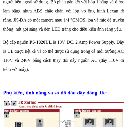
người bên ngoài sử dụng. Bộ phận gắn kết với hộp 1 băng và được
làm bằng nhựa ABS chắc chắn với lớp vỏ ống kính Lexan rõ
ràng. JK-DA có một camera màu 1/4 "CMOS, loa và mic để truyền
thông, nút gọi sáng và đèn LED trắng cho điều kiện ánh sáng yếu.
Bộ cấp nguồn
PS-1820UL
là 18V DC, 2 Amp Power Supply. Đây
là UL được liệt kê và có thể được sử dụng trong cả môi trường AC
110V và 240V bằng cách thay đổi dây nguồn AC (dây 110V đi
kèm với máy).
Phụ kiện, tính năng và sơ đồ đấu dây dòng JK: