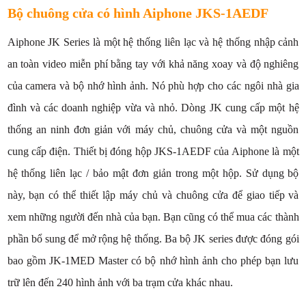
Bộ chuông cửa có hình Aiphone JKS-1AEDF
Aiphone JK Series là một hệ thống liên lạc và hệ thống nhập cảnh
an toàn video miễn phí bằng tay với khả năng xoay và độ nghiêng
của camera và bộ nhớ hình ảnh. Nó phù hợp cho các ngôi nhà gia
đình và các doanh nghiệp vừa và nhỏ. Dòng JK cung cấp một hệ
thống an ninh đơn giản với máy chủ, chuông cửa và một nguồn
cung cấp điện. Thiết bị đóng hộp JKS-1AEDF của Aiphone là một
hệ thống liên lạc / bảo mật đơn giản trong một hộp. Sử dụng bộ
này, bạn có thể thiết lập máy chủ và chuông cửa để giao tiếp và
xem những người đến nhà của bạn. Bạn cũng có thể mua các thành
phần bổ sung để mở rộng hệ thống. Ba bộ JK series được đóng gói
bao gồm JK-1MED Master có bộ nhớ hình ảnh cho phép bạn lưu
trữ lên đến 240 hình ảnh với ba trạm cửa khác nhau.