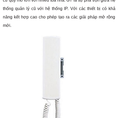
cư quy mô lớn với nhiều tòa nhà. GT là sự pha trộn giữa hệ
thống quản lý cũ với hệ thống IP. Với các thiết bị có khả
năng kết hợp cao cho phép tạo ra các giải pháp mở rộng
mới.