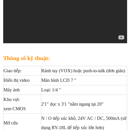
Thông số kỹ thuật:
Giao tiếp:
Rảnh tay (VOX) hoặc push-to-talk (đơn giản)
Hiển thị video
Màn hình LCD 7 "
Máy ảnh
Loại: 1/4 "
Khu vực
2'1" dọc x 3'1 "nằm ngang tại 20"
xem CMOS
N / O tiếp xúc khô, 24V AC / DC, 500mA (sử
Mở cửa
dụng RY-18L để tiếp xúc lớn hơn)