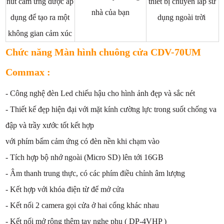
nút cảm ứng được áp
thiết bị chuyên lắp sử
nhà của bạn
dụng để tạo ra một
dụng ngoài trời
không gian cảm xúc
Chức năng Màn hình chuông cửa CDV-70UM
Commax :
- Công nghệ đèn Led chiếu hậu cho hình ảnh đẹp và sắc nét
- Thiết kế đẹp hiện đại với mặt kính cường lực trong suốt chống va
đập và trầy xước tốt kết hợp
với phím bấm cảm ứng có đèn nền khi chạm vào
- Tích hợp bộ nhớ ngoài (Micro SD) lên tới 16GB
- Âm thanh trung thực, có các phím điều chỉnh âm lượng
- Kết hợp với khóa điện từ để mở cửa
- Kết nối 2 camera gọi cửa ở hai cổng khác nhau
- Kết nối mở rộng thêm tay nghe phụ ( DP-4VHP )