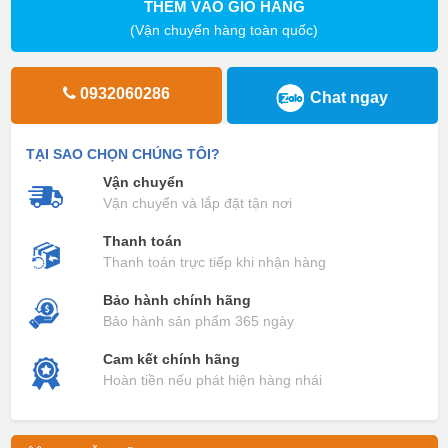
THÊM VÀO GIỎ HÀNG
(Vận chuyển hàng toàn quốc)
0932060286
Chat ngay
TẠI SAO CHỌN CHÚNG TÔI?
Vận chuyển
Vận chuyển và lắp đặt tận nơi
Thanh toán
Thanh toán trực tiếp khi nhận hàng
Bảo hành chính hãng
Bảo hành sản phẩm 365 ngày
Cam kết chính hãng
Hoàn tiền nếu phát hiện hàng nhái