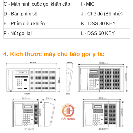
C - Màn hình cuộc gọi khẩn cấp
I - MIC
D - Bàn phím số
J - Chế độ (Bộ nhớ)
E - Phím điều khiển
K - DSS 30 KEY
F - Nút gọi lại
L - DSS 60 KEY
4. Kích thước máy chủ báo gọi y tá: