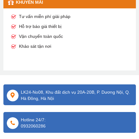
KHUYỄN MÃI
Tư vấn miễn phí giải pháp
Hỗ trợ báo giá thiết bị
Vận chuyển toàn quốc
Khảo sát tận nơi
LK24-No08, Khu đất dịch vụ 20A-20B, P. Dương Nội, Q.
Hà Đông, Hà Nội
Hotline 24/7:
0932060286