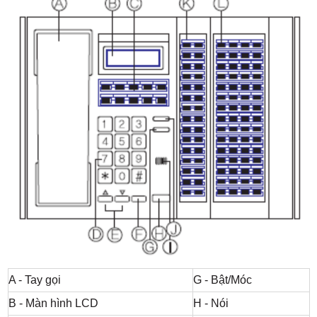
A - Tay gọi
G - Bật/Móc
B - Màn hình LCD
H - Nói