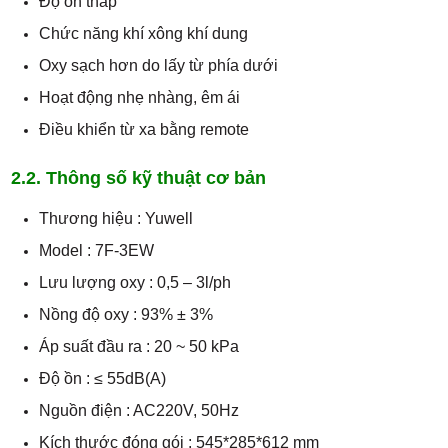
Độ ồn thấp
Chức năng khí xông khí dung
Oxy sạch hơn do lấy từ phía dưới
Hoạt động nhẹ nhàng, êm ái
Điều khiển từ xa bằng remote
2.2. Thông số kỹ thuật cơ bản
Thương hiệu : Yuwell
Model : 7F-3EW
Lưu lượng oxy : 0,5 – 3l/ph
Nồng độ oxy : 93% ± 3%
Áp suất đầu ra : 20 ~ 50 kPa
Độ ồn : ≤ 55dB(A)
Nguồn điện : AC220V, 50Hz
Kích thước đóng gói : 545*285*612 mm