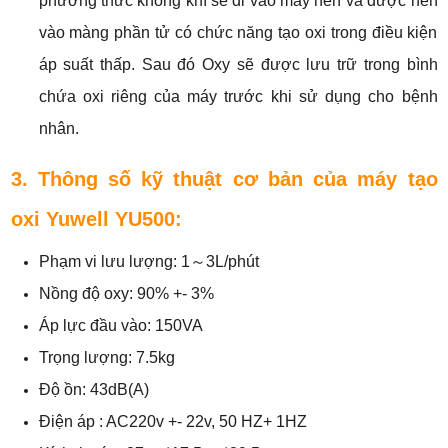
phương thức không khí sẽ đi vào máy nén và được nén
vào màng phần tử có chức năng tạo oxi trong điều kiện
áp suất thấp. Sau đó Oxy sẽ được lưu trữ trong bình
chứa oxi riêng của máy trước khi sử dụng cho bệnh
nhân.
3. Thông số kỹ thuật cơ bản của máy tạo
oxi
Yuwell YU500
:
Phạm vi lưu lượng: 1～3L/phút
Nồng độ oxy: 90% +- 3%
Áp lực đầu vào: 150VA
Trọng lượng: 7.5kg
Độ ồn: 43dB(A)
Điện áp : AC220v +- 22v, 50 HZ+ 1HZ