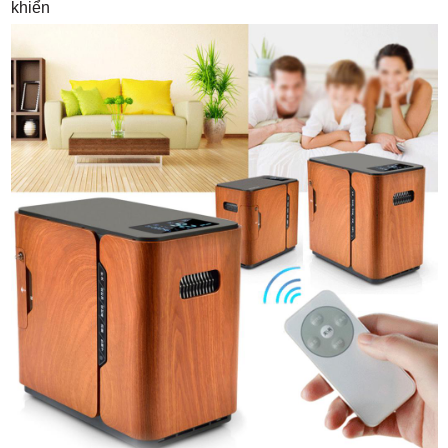
khiển