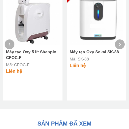
Máy tạo Oxy Sokai SK-88
Máy tạo Oxy Yuwell YU300
Mã: SK-88
Mã: YU300
Liên hệ
7,990,000
đ
8,690,000 đ
SẢN PHẨM ĐÃ XEM