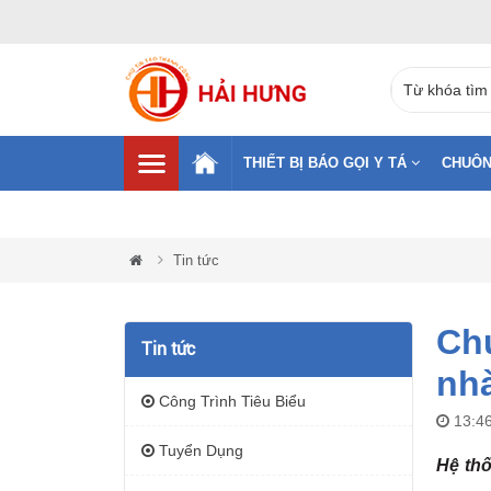
THIẾT BỊ BÁO GỌI Y TÁ
CHUÔN
Tin tức
Chu
Tin tức
nh
Công Trình Tiêu Biểu
13:46
Tuyển Dụng
Hệ thố