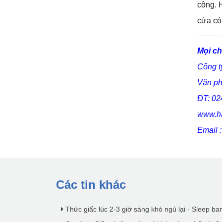
công. 
cửa có 
Mọi ch
Công t
Văn ph
ĐT: 02
www.ha
Email 
Các tin khác
Thức giấc lúc 2-3 giờ sáng khó ngủ lại - Sleep b