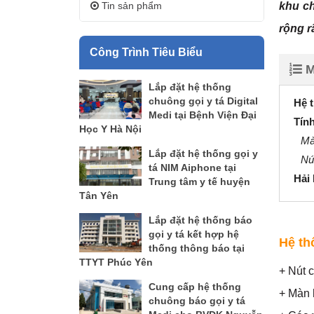
Tin sản phẩm
khu ch
rộng r
Công Trình Tiêu Biểu
M
Lắp đặt hệ thống
chuông gọi y tá Digital
Hệ 
Medi tại Bệnh Viện Đại
Tín
Học Y Hà Nội
Mà
Lắp đặt hệ thống gọi y
Nú
tá NIM Aiphone tại
Hải 
Trung tâm y tế huyện
Tân Yên
Lắp đặt hệ thống báo
gọi y tá kết hợp hệ
Hệ th
thống thông báo tại
TTYT Phúc Yên
+ Nút 
Cung cấp hệ thống
+ Màn 
chuông báo gọi y tá