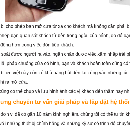
t bị cho phép bạn mở cửa từ xa cho khách mà không cần phải 
phép bạn quan sát khách từ bên trong ngôi của mình, do đó bạ
 động hơn trong việc đón tiếp khách.
 soát được người ra vào, ngăn chặn được việc xâm nhập trái p
giải pháp chuông cửa có hình, bạn và khách hoàn toàn cũng có 
 bị ưu việt này còn có khả năng bật đèn tại cổng vào những lúc 
khi ra mở cửa.
cũng có thể chụp và lưu hình ảnh các vị khách đến thăm hay nh
ưng chuyên tư vấn giải pháp và lắp đặt hệ thố
đơn vị đã có gần 10 năm kinh nghiệm, chúng tôi có thể tự tin k
ới những thiết bị chính hãng và những kỹ sư có trình độ chuyên