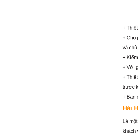
+ Thiế
+ Cho 
và chủ
+ Kiểm
+ Với 
+ Thiết
trước 
+ Bạn 
Hải H
Là một 
khách v