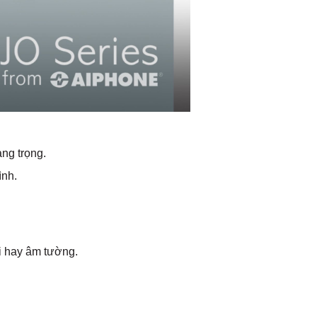
ang trọng.
ình.
i hay âm tường.