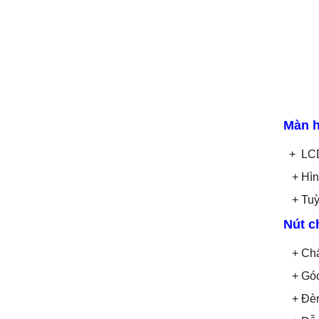
Màn h
+ LCD 3
+ Hình
+ Tuỳ 
Nút c
+ Chất
+ Góc 
+ Đèn 