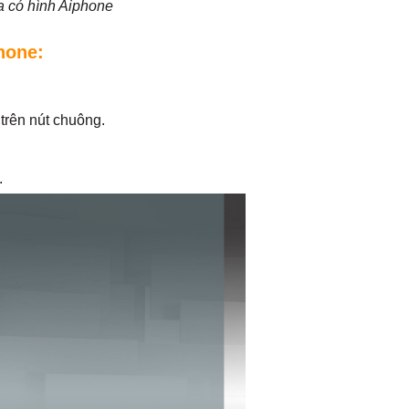
 có hình Aiphone
hone:
trên nút chuông.
.