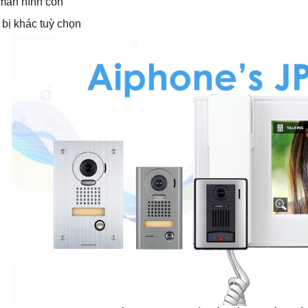
màn hình con
 bị khác tuỳ chọn