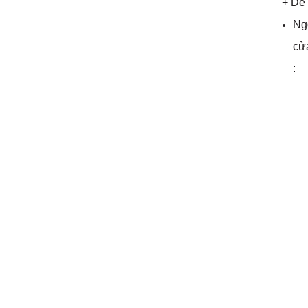
+ Dễ d
Ng
cửa
: