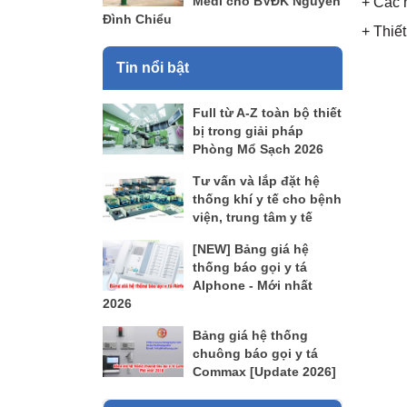
Medi cho BVĐK Nguyễn
+ Các 
Đình Chiểu
+ Thiết
Tin nổi bật
Full từ A-Z toàn bộ thiết
bị trong giải pháp
Phòng Mổ Sạch 2026
Tư vấn và lắp đặt hệ
thống khí y tế cho bệnh
viện, trung tâm y tế
[NEW] Bảng giá hệ
thống báo gọi y tá
AIphone - Mới nhất
2026
Bảng giá hệ thống
chuông báo gọi y tá
Commax [Update 2026]