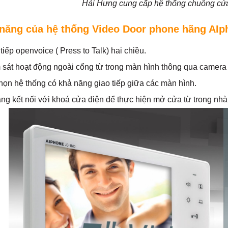
Hải Hưng cung cấp hệ thống chuông cửa
 năng của hệ thống Video Door phone hãng AIp
tiếp openvoice ( Press to Talk) hai chiều.
 sát hoạt động ngoài cổng từ trong màn hình thông qua camera 
chọn hệ thống có khả năng giao tiếp giữa các màn hình.
àng kết nối với khoá cửa điện để thực hiện mở cửa từ trong nhà