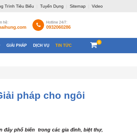
g Trình Tiêu Biểu
|
Tuyển Dụng
|
Sitemap
|
Video
ên hệ:
Hotline 24/7:
haihung.com
0932060286
0
GIẢI PHÁP
DỊCH VỤ
TIN TỨC
LIÊN HỆ
iải pháp cho ngôi
ây phổ biến trong các gia đình, biệt thự,