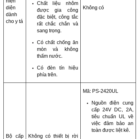
hiện 
Chất liệu nhôm 
diện 
Không có
được gia công 
dành 
đặc biệt, công tắc 
cho y tá
rất chắc chắn và 
sang trọng.
Có chất chống ăn 
mòn và không 
thấm nước.
Có đèn tín hiệu 
phía trên.
Mã: PS-2420UL
Nguồn điện cung 
cấp 24V DC, 2A, 
tiêu chuẩn UL về 
việc đảm bảo an 
toàn được liệt kê.
Bộ cấp 
Không có thiết bị rời 