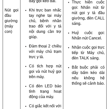
dây gọi kéo dài.
Thực hiện cuộc 
gọi: Nhấn nút từ 
Nút gọi 
Khi trực ban nhấc 
nút gọi y tá đầu 
đầu 
tay nghe tại máy 
giường, đèn CALL 
giường 
chủ, bệnh nhân 
sáng.
(máy 
trao đổi với y tá 
con)
nội dung cần trợ 
Huỷ cuộc gọi: 
giúp.
Nhấn nút Cancel.
Đàm thoại 2 chiều 
Nhận cuộc gọi trực 
với máy chủ trạm 
tiếp từ Máy chủ, 
trực y tá.
đèn TALK sáng.
Có tích hợp nút 
Bắt buộc phải có 
gọi và nút huỷ gọi 
dây bấm kéo dài 
trên máy.
nếu không hệ 
thống sẽ cảnh báo.
Có đèn LED báo 
tình trạng hoạt 
động của máy.
Có giắc kết nối với 