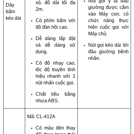
Nút gọi y tá đầu 
xò, độ dài tối đa 
Dây 
giường được cắm 
2m.
bấm 
vào Máy con, có 
kéo dài
Có phím bấm với 
chức năng thực 
độ đàn hồi cao.
hiện cuộc gọi với 
Máy chủ.
Dễ dàng lắp đặt 
và dễ dàng sử 
Nút gọi kéo dài tới 
dụng.
đầu giường bệnh 
nhân.
Có độ nhạy cao, 
tốc độ truyền tính 
hiệu nhanh với 1 
nút nhấn cuộc gọi.
Chất liệu bằng 
nhựa ABS.
Mã: CL-412A
Có màu đèn thay 