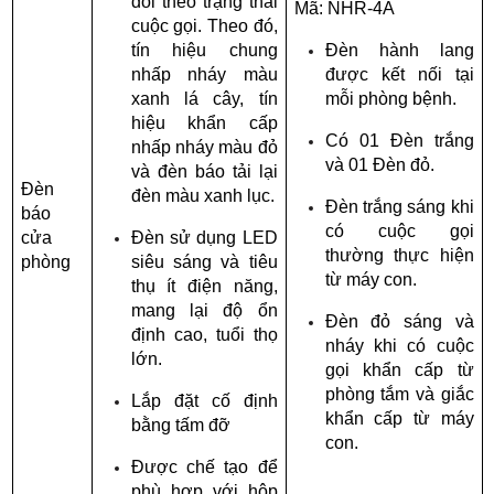
đổi theo trạng thái 
Mã: NHR-4A
cuộc gọi. Theo đó, 
tín hiệu chung 
Đèn hành lang 
nhấp nháy màu 
được kết nối tại 
xanh lá cây, tín 
mỗi phòng bệnh.
hiệu khẩn cấp 
Có 01 Đèn trắng 
nhấp nháy màu đỏ 
và 01 Đèn đỏ.
và đèn báo tải lại 
Đèn 
đèn màu xanh lục.
Đèn trắng sáng khi 
báo 
có cuộc gọi 
cửa 
Đèn sử dụng LED 
thường thực hiện 
phòng
siêu sáng và tiêu 
từ máy con.
thụ ít điện năng, 
mang lại độ ổn 
Đèn đỏ sáng và 
định cao, tuổi thọ 
nháy khi có cuộc 
lớn.
gọi khẩn cấp từ 
phòng tắm và giắc 
Lắp đặt cố định 
khẩn cấp từ máy 
bằng tấm đỡ
con.
Được chế tạo để 
phù hợp với hộp 