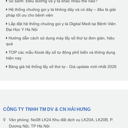
So sánh: Điều dưỡng và y tá khác nhau thế nào?
Hệ thống chuông gọi y tá không dây và có dây – đâu là giải
pháp tối ưu cho bệnh viện
Lắp đặt hệ thống chuông gọi y tá Digital Medi tại Bệnh Viện
Đại Học Y Hà Nội
Hướng dẫn cách sử dụng máy lấy số thứ tự đơn giản, hiệu
quả
TOP các mẫu Kiosk lấy số tự động phổ biến và thông dụng
hiện nay
Bảng giá hệ thống lấy số thứ tự - Giá update mới nhất 2026
CÔNG TY TNHH TM DV & CN HẢI HƯNG
Văn phòng: No08 LK24 Khu đất dịch vụ LK20A, LK20B, P.
Dương Nội, TP Hà Nội