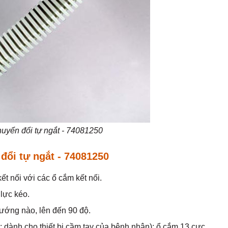
uyển đổi tự ngắt - 74081250
đổi tự ngắt - 74081250
t nối với các ổ cắm kết nối.
 lực kéo.
hướng nào, lên đến 90 độ.
: dành cho thiết bị cầm tay của bệnh nhân): ổ cắm 13 cực.