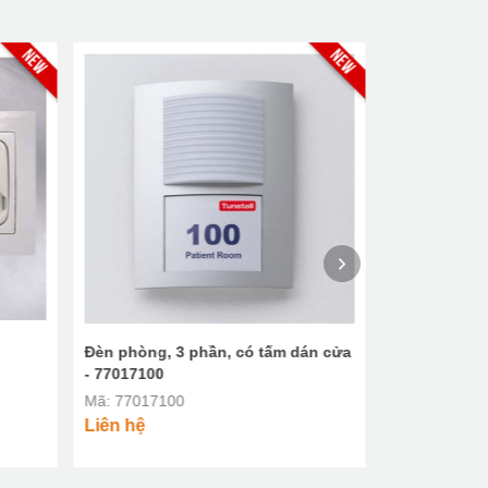
Đèn phòng, 3 phần, có tấm dán cửa
Giao diện RA
- 77017100
77088000
Mã: 77017100
Mã: 7708800
Liên hệ
Liên hệ