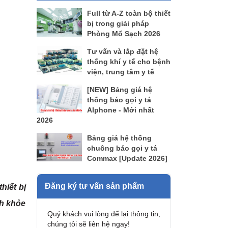
Full từ A-Z toàn bộ thiết
bị trong giải pháp
Phòng Mổ Sạch 2026
Tư vấn và lắp đặt hệ
thống khí y tế cho bệnh
viện, trung tâm y tế
[NEW] Bảng giá hệ
thống báo gọi y tá
AIphone - Mới nhất
2026
Bảng giá hệ thống
chuông báo gọi y tá
Commax [Update 2026]
Đăng ký tư vấn sản phẩm
hiết bị
nh khỏe
Quý khách vui lòng để lại thông tin,
chúng tôi sẽ liên hệ ngay!