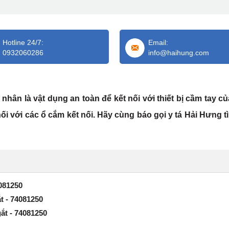
Hotline 24/7:
Email:
0932060286
info@haihung.com
hân là vật dụng an toàn để kết nối với thiết bị cầm tay c
i với các ổ cắm kết nối.
Hãy cùng báo gọi y tá Hải Hưng t
4081250
ắt - 74081250
gắt - 74081250