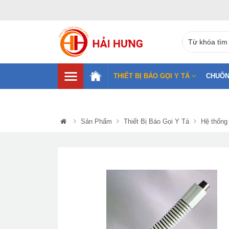
THIẾT BỊ BÁO GỌI Y TÁ
CHUÔN
Sản Phẩm
Thiết Bị Báo Gọi Y Tá
Hệ thống 