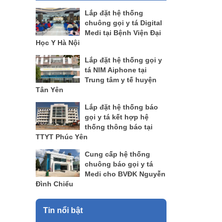
Lắp đặt hệ thống
chuông gọi y tá Digital
Medi tại Bệnh Viện Đại
Học Y Hà Nội
Lắp đặt hệ thống gọi y
tá NIM Aiphone tại
Trung tâm y tế huyện
Tân Yên
Lắp đặt hệ thống báo
gọi y tá kết hợp hệ
thống thông báo tại
TTYT Phúc Yên
Cung cấp hệ thống
chuông báo gọi y tá
Medi cho BVĐK Nguyễn
Đình Chiểu
Tin nổi bật