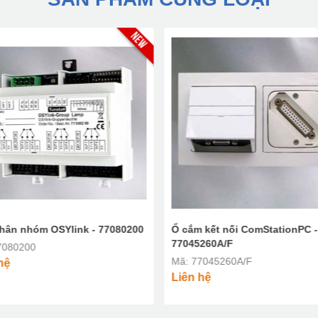
hân nhóm OSYlink - 77080200
Ổ cắm kết nối ComStationPC -
77045260A/F
7080200
Mã: 77045260A/F
hệ
Liên hệ