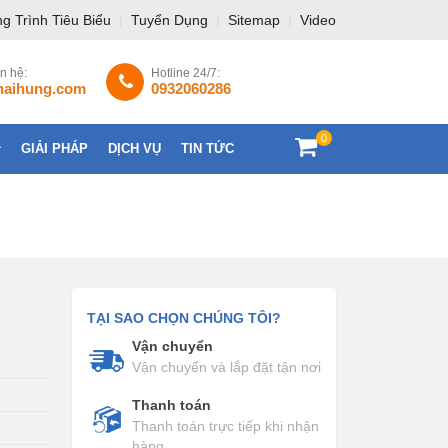
g Trình Tiêu Biểu
|
Tuyển Dụng
|
Sitemap
|
Video
ên hệ:
Hotline 24/7:
haihung.com
0932060286
0
GIẢI PHÁP
DỊCH VỤ
TIN TỨC
LIÊN HỆ
TẠI SAO CHỌN CHÚNG TÔI?
Vận chuyển
Vận chuyển và lắp đặt tận nơi
Thanh toán
Thanh toán trực tiếp khi nhận
hàng