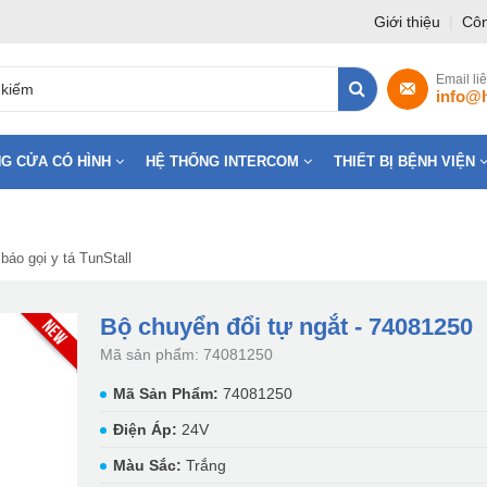
Giới thiệu
|
Côn
Email li
info@
G CỬA CÓ HÌNH
HỆ THỐNG INTERCOM
THIẾT BỊ BỆNH VIỆN
báo gọi y tá TunStall
Bộ chuyển đổi tự ngắt - 74081250
Mã sản phẩm: 74081250
Mã Sản Phẩm:
74081250
Điện Áp:
24V
Màu Sắc:
Trắng