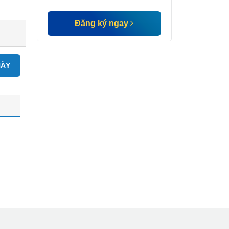
Đăng ký ngay
NÀY