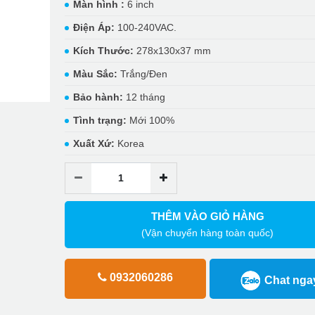
Màn hình :
6 inch
Điện Áp:
100-240VAC.
Kích Thước:
278x130x37 mm
Màu Sắc:
Trắng/Đen
Bảo hành:
12 tháng
Tình trạng:
Mới 100%
Xuất Xứ:
Korea
THÊM VÀO GIỎ HÀNG
(Vận chuyển hàng toàn quốc)
0932060286
Chat nga