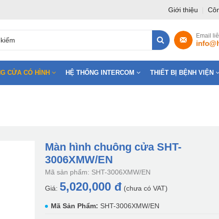
Giới thiệu
|
Côn
Email li
info@
G CỬA CÓ HÌNH
HỆ THỐNG INTERCOM
THIẾT BỊ BỆNH VIỆN
Màn hình chuông cửa SHT-
3006XMW/EN
Mã sản phẩm: SHT-3006XMW/EN
5,020,000 đ
Giá:
(chưa có VAT)
Mã Sản Phẩm:
SHT-3006XMW/EN