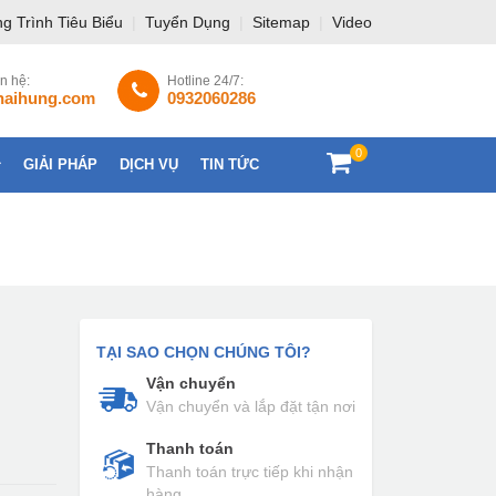
g Trình Tiêu Biểu
|
Tuyển Dụng
|
Sitemap
|
Video
ên hệ:
Hotline 24/7:
haihung.com
0932060286
0
GIẢI PHÁP
DỊCH VỤ
TIN TỨC
LIÊN HỆ
TẠI SAO CHỌN CHÚNG TÔI?
Vận chuyển
Vận chuyển và lắp đặt tận nơi
Thanh toán
Thanh toán trực tiếp khi nhận
hàng