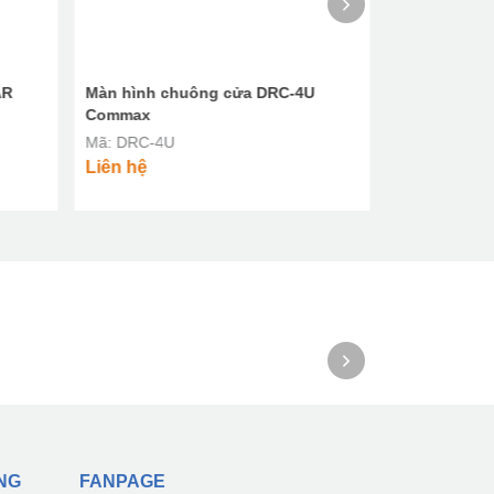
AR
Màn hình chuông cửa DRC-4U
Bộ chuông c
Commax
Aiphone ( DA
Mã: DRC-4U
Mã: JSS - 1A
Liên hệ
Liên hệ
NG
FANPAGE