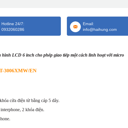
Hotline 24/7:
Email:
0932060286
info@haihung.com
h LCD 6 inch cho phép giao tiếp một cách linh hoạt với micro
HT-3006XMW/EN
 khóa cửa điện từ bằng cáp 5 dây.
interphone, 2 khóa điện.
phone.