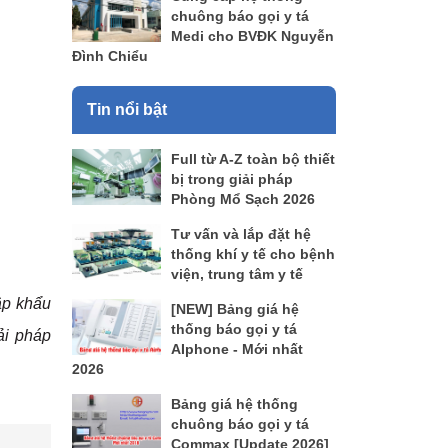
chuông báo gọi y tá
Medi cho BVĐK Nguyễn
Đình Chiểu
Tin nổi bật
Full từ A-Z toàn bộ thiết
bị trong giải pháp
Phòng Mổ Sạch 2026
Tư vấn và lắp đặt hệ
thống khí y tế cho bệnh
viện, trung tâm y tế
ập khẩu
[NEW] Bảng giá hệ
thống báo gọi y tá
ải pháp
AIphone - Mới nhất
2026
Bảng giá hệ thống
chuông báo gọi y tá
Commax [Update 2026]