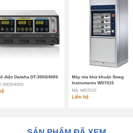
ổ điện Daiwha DT-300S/400S
Máy rửa khử khuẩn Smeg
Instruments WD7015
T-300S/400S
Mã: WD7015
hệ
Liên hệ
SẢN PHẨM ĐÃ XEM