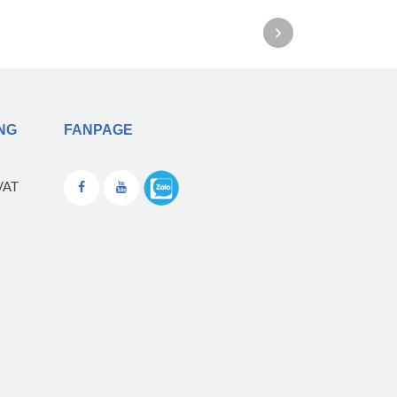
NG
FANPAGE
VAT