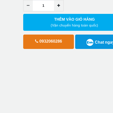
THÊM VÀO GIỎ HÀNG
(Vận chuyển hàng toàn quốc)
0932060286
Chat nga