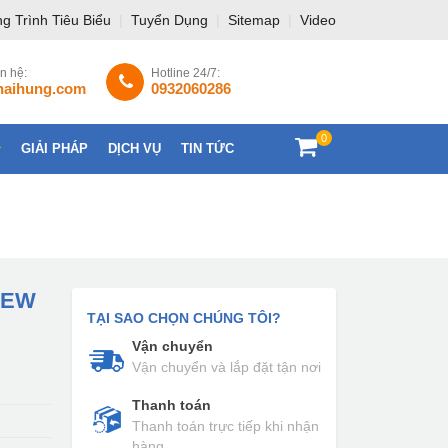
g Trình Tiêu Biểu
|
Tuyển Dụng
|
Sitemap
|
Video
ên hệ:
Hotline 24/7:
haihung.com
0932060286
0
GIẢI PHÁP
DỊCH VỤ
TIN TỨC
LIÊN HỆ
 NEW
TẠI SAO CHỌN CHÚNG TÔI?
Vận chuyển
Vận chuyển và lắp đặt tận nơi
Thanh toán
Thanh toán trực tiếp khi nhận
hàng