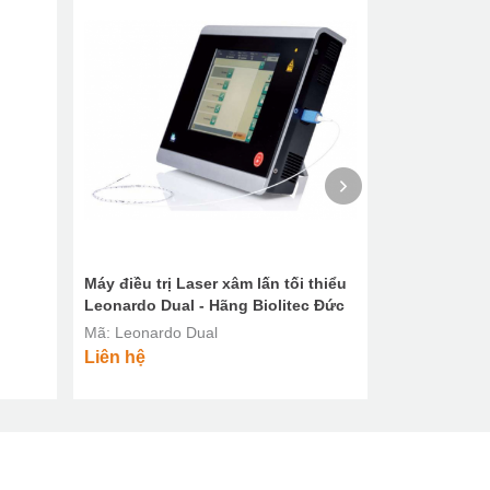
Máy điều trị Laser xâm lấn tối thiểu
Dao mổ Lase
Leonardo Dual - Hãng Biolitec Đức
Mã: Diomax
Mã: Leonardo Dual
Liên hệ
Liên hệ