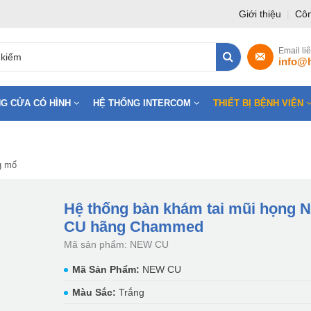
Giới thiệu
|
Côn
Email li
info@
G CỬA CÓ HÌNH
HỆ THỐNG INTERCOM
THIẾT BỊ BỆNH VIỆN
g mổ
Hệ thống bàn khám tai mũi họng
CU hãng Chammed
Mã sản phẩm: NEW CU
Mã Sản Phẩm:
NEW CU
Màu Sắc:
Trắng